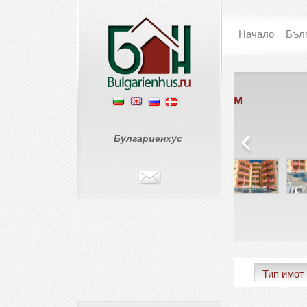
Начало
Бъл
Съни Хоум
Ме
Слънчев Бряг
Свет
€ 0
€ 4
Булгариенхус