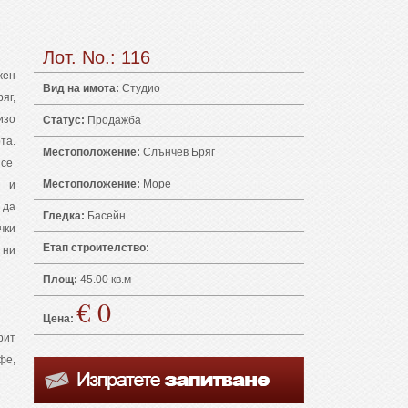
Лот. No.: 116
жен
Вид на имота:
Студио
яг,
изо
Статус:
Продажба
та.
Местоположение:
Слънчев Бряг
 се
Местоположение:
Море
 и
 да
Гледка:
Басейн
чки
Етап строителство:
 ни
Площ:
45.00 кв.м
€ 0
Цена:
рит
фе,