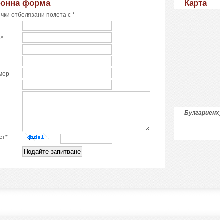
ионна форма
Карта
чки отбелязани полета с *
е*
мер
Булгариен
ст*