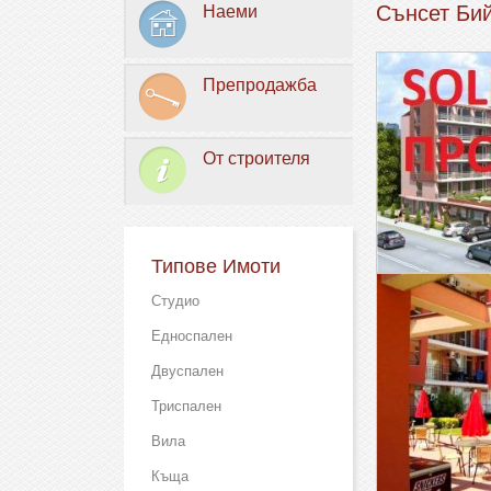
Сънсет Бий
Наеми
Препродажба
От строителя
Типове Имоти
Студио
Едноспален
Двуспален
Триспален
Вила
Къща