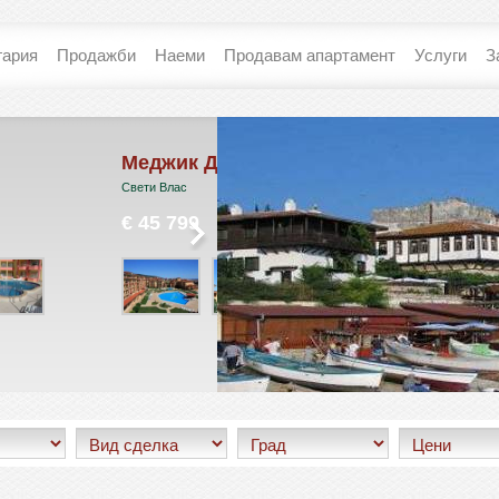
гария
Продажби
Наеми
Продавам апартамент
Услуги
З
джик Дриймс
Костал Дриймс
и Влас
Свети Влас
5 799
€ 75 986