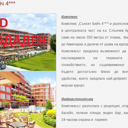
ч 4***
Комплекс
Комплекс „Сънсет Бийч 4“*** е разполо
в централната част на к.к. Слънчев бр
само на около 350 метра от плажа, бл
до Аквапарка и далече от шума на курор
Комплексът предлага възможност да
наслаждавате на тишината
спокойствието, но същевременно
бъдете достатъчно близо до вси
удобства, които предлага най-добрият
морски курорт.
Инфраструктура
Комплексът разполага с рецепция, отк
басейн, зелени площи, воден бар, ка
24-часова охрана и паркинг.