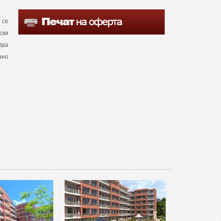
 се
ски
дка
рно