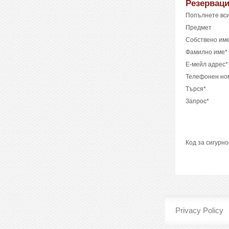
Резервац
Попълнете вси
Предмет
Собствено им
Фамилно име*
Е-мейл адрес*
Телефонен но
Търся*
Запрос*
Код за сигурно
Privacy Policy