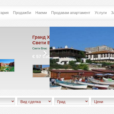
гария
Продажби
Наеми
Продавам апартамент
Услуги
З
д Хотел
Съни Хоум
и Влас
Слънчев Бряг
лас
€ 0
 950