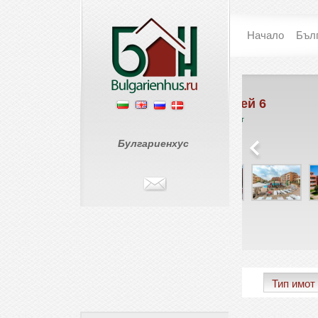
Начало
Бъл
Съни Дей 6
Гран
Свет
Слънчев Бряг
Свети В
€ 0
Булгариенхус
€ 57