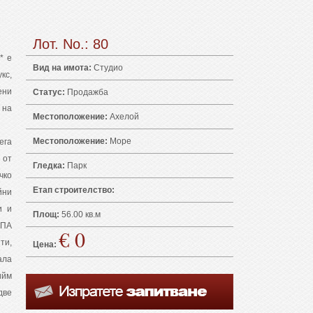
Лот. No.: 80
* е
Вид на имота:
Студио
кс,
ени
Статус:
Продажба
 на
Местоположение:
Ахелой
Местоположение:
Море
ега
 от
Гледка:
Парк
чко
Етап строителство:
йни
и и
Площ:
56.00 кв.м
СПА
€ 0
ти,
Цена:
ала
ийм
две