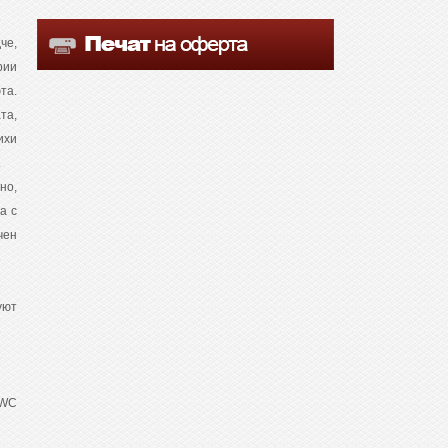
че,
рии
та.
та,
ихи
.
но,
а с
чен
уют
/WC