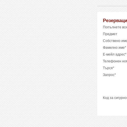
Резервац
Попълнете вси
Предмет
Собствено им
Фамилно име*
Е-мейл адрес*
Телефонен но
Търся*
Запрос*
Код за сигурно