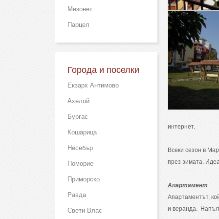
Мезонет
Парцел
Города и поселки
Екзарх Антимово
Ахелой
Бургас
интернет.
Кошарица
Несебър
Всеки сезон в Мар
през зимата. Идеа
Поморие
Приморско
Апартамент
Равда
Апартаментът, кой
и веранда. Напъл
Свети Влас