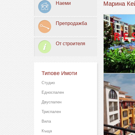
Марина Кей
Наеми
Препродажба
От строителя
Типове Имоти
Студио
Едноспален
Двуспален
Триспален
Вила
Къща