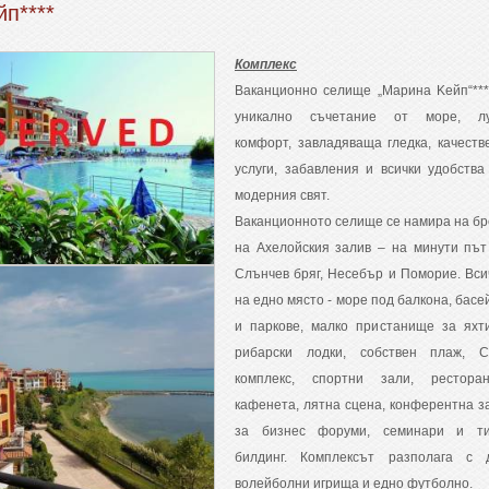
п****
Комплекс
Ваканционно селище „Марина Kейп“***
уникално съчетание от море, лу
комфорт, завладяваща гледка, качеств
услуги, забавления и всички удобства
модерния свят.
Ваканционното селище се намира на бр
на Ахелойския залив – на минути път
Слънчев бряг, Несебър и Поморие. Вси
на едно място - море под балкона, басе
и паркове, малко пристанище за яхт
рибарски лодки, собствен плаж, 
комплекс, спортни зали, ресторан
кафенета, лятна сцена, конферентна з
за бизнес форуми, семинари и т
билдинг. Комплексът разполага с 
волейболни игрища и едно футболно.