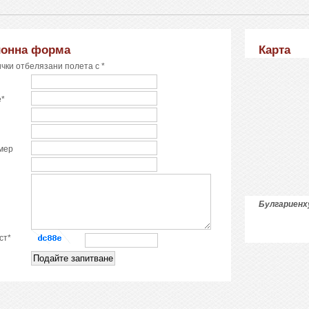
ионна форма
Карта
чки отбелязани полета с *
е*
мер
Булгариен
ст*