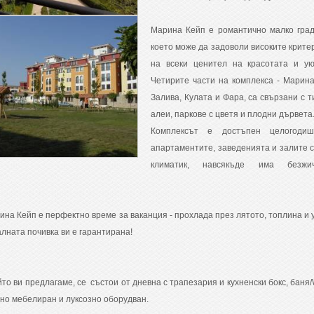
Марина Кейп е романтично малко град
което може да задоволи високите крите
на всеки ценител на красотата и ую
Четирите части на комплекса - Марина
Залива, Кулата и Фара, са свързани с т
алеи, паркове с цветя и плодни дървета
Комплексът е достъпен целогодиш
апартаментите, заведенията и залите с
климатик, навсякъде има безжи
ина Кейп е перфектно време за ваканция - прохлада през лятото, топлина и 
лната почивка ви е гарантирана!
то ви предлагаме, се състои от дневна с трапезария и кухненски бокс, баня
но мебелиран и луксозно оборудван.