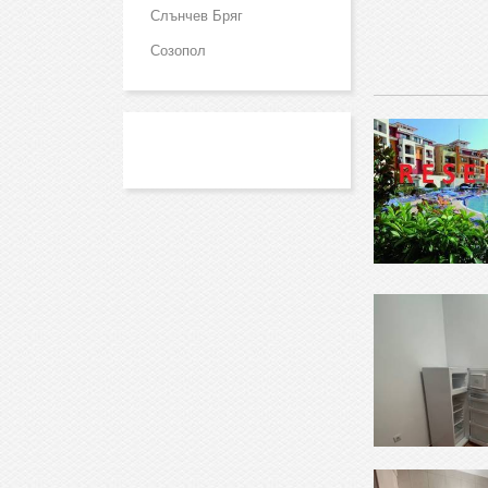
Слънчев Бряг
Созопол