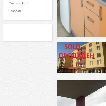
Слънчев Бряг
Созопол