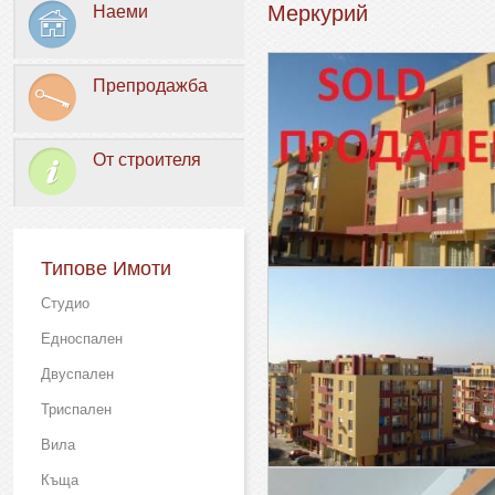
Меркурий
Наеми
Препродажба
От строителя
Типове Имоти
Студио
Едноспален
Двуспален
Триспален
Вила
Къща