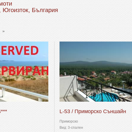
моти
 Югоизток, България
»
***
L-53 / Приморско Съншайн
Приморско
Вид: 3-спален