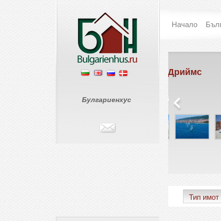
Начало
Бъл
Костал Дриймс
Свети Влас
€ 75 986
Булгариенхус