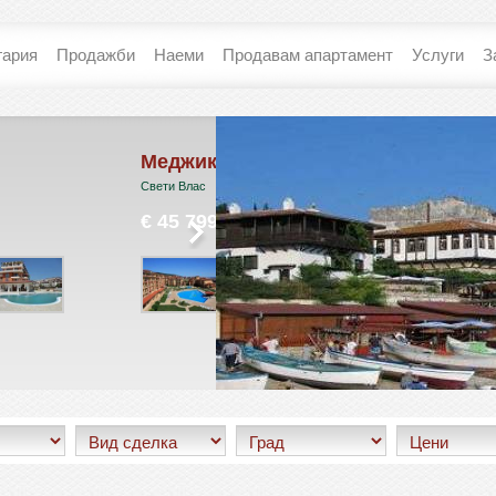
гария
Продажби
Наеми
Продавам апартамент
Услуги
З
Меджик Дриймс
L-101 / Хо
Форт Голф 
Свети Влас
Слънчев Бряг
€ 45 799
€ 45