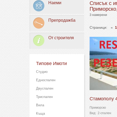
Списък с и
Наеми
Приморско,
3 намерени
Препродажба
Страници:
«
1
От строителя
Типове Имоти
Студио
Едноспален
Двуспален
Триспален
Стамополу 4
Вила
Приморско
Вид: 2-спален
Къща