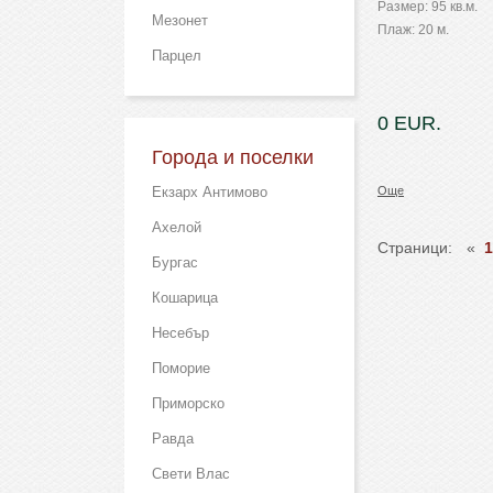
Размер: 95 кв.м.
Мезонет
Плаж: 20 м.
Парцел
0 EUR.
Города и поселки
Екзарх Антимово
Още
Ахелой
Страници:
«
1
Бургас
Кошарица
Несебър
Поморие
Приморско
Равда
Свети Влас