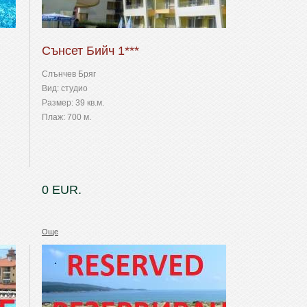
Сънсет Бийч 1***
Слънчев Бряг
Вид: студио
Размер: 39 кв.м.
Плаж: 700 м.
0 EUR.
Още