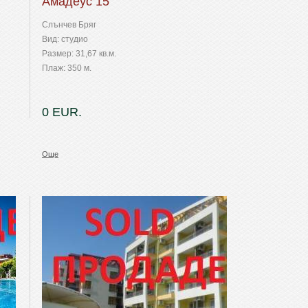
Амадеус 15
Слънчев Бряг
Вид: студио
Размер: 31,67 кв.м.
Плаж: 350 м.
0 EUR.
Още