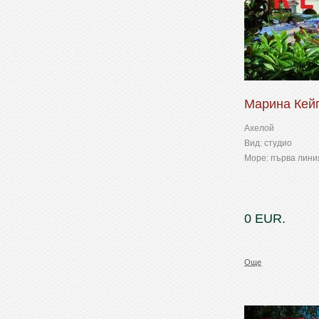
Марина Кейп
Ахелой
Вид: студио
Море: първа лини
0 EUR.
Още