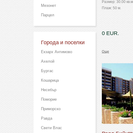
Размер: 30.00 кв.м
Мезонет
Плаж: 50 м.
Парцел
0 EUR.
Города и поселки
Екзарх Антимово
Още
Ахелой
Бургас
Кошарица
Несебър
Поморие
Приморско
Равда
Свети Влас