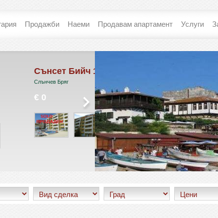
гария
Продажби
Наеми
Продавам апартамент
Услуги
З
т Бийч 1
Костал Дриймс
ряг
Свети Влас
€ 75 986