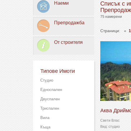
Списък с и
Наеми
Препродаж
75 намерени
Препродажба
Страници:
«
1
От строителя
Типове Имоти
Студио
Едноспален
Двуспален
Триспален
Аква Дриймс
Вила
Свети Влас
Вид: студио
Къща