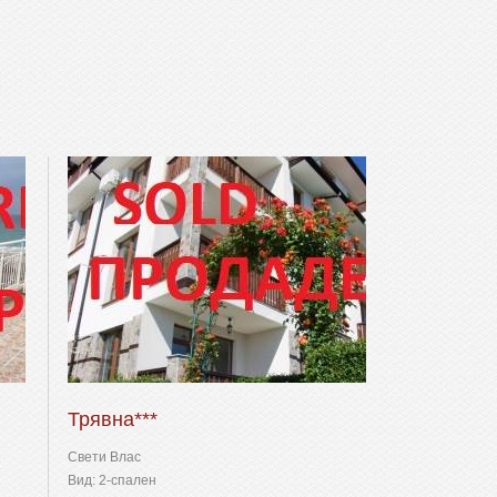
Трявна***
Свети Влас
Вид: 2-спален