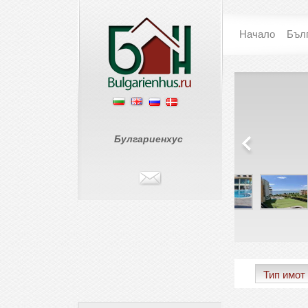
Начало
Бъл
Гранд Хотел
Сънсе
Свети Влас
Слънчев Б
Свети Влас
€ 0
Булгариенхус
€ 57 950