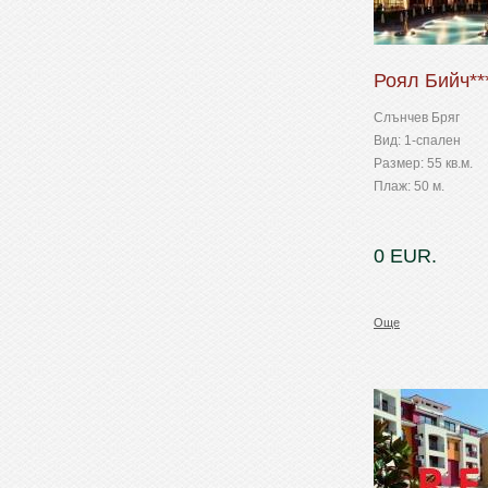
Роял Бийч**
Слънчев Бряг
Вид: 1-спален
Размер: 55 кв.м.
Плаж: 50 м.
0 EUR.
Още