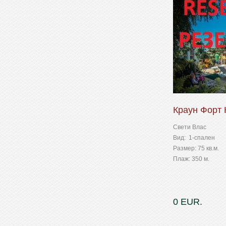
Краун Форт 
Свети Влас
Вид: 1-спален
Размер: 75 кв.м.
Плаж: 350 м.
0 EUR.