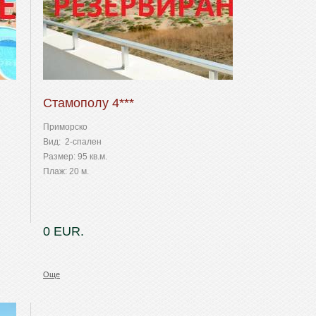
Стамополу 4***
Приморско
Вид: 2-спален
Размер: 95 кв.м.
Плаж: 20 м.
0 EUR.
Още