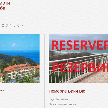
моти
ба
2
3
4
5
6
»
***
Поморие Бийч Вю
Вид: 2-спален
Плаж: първа линия