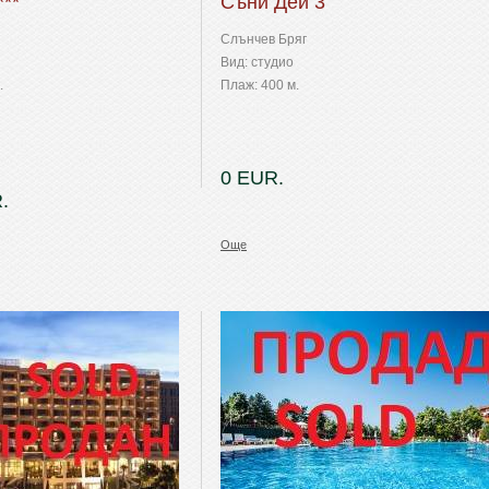
***
Съни Дей 3
Слънчев Бряг
Вид: студио
.
Плаж: 400 м.
0 EUR.
.
Още