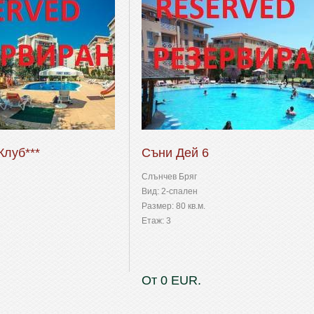
Клуб***
Съни Дей 6
Слънчев Бряг
Вид: 2-спален
Размер: 80 кв.м.
Етаж: 3
От 0 EUR.